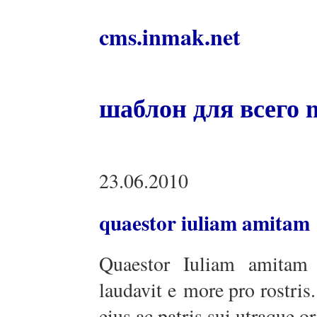
cms.inmak.net
шаблон для всего 
23.06.2010
quaestor iuliam amitam
Quaestor Iuliam amitam
laudavit e more pro rostris
eius ac patris sui utraque or