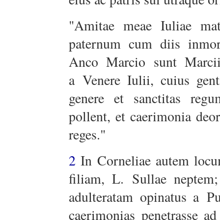
"Amitae meae Iuliae ma
paternum cum diis inmor
Anco Marcio sunt Marcii
a Venere Iulii, cuius gent
genere et sanctitas reg
pollent, et caerimonia deo
reges."
2
In Corneliae autem loc
filiam, L. Sullae neptem
adulteratam opinatus a Pu
caerimonias penetrasse ad