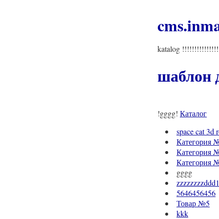
cms.inma
katalog !!!!!!!!!!!!!
шаблон д
!gggg!
Каталог
space cat 3d r
Категория 
Категория 
Категория 
gggg
zzzzzzzzddd
5646456456
Товар №5
kkk