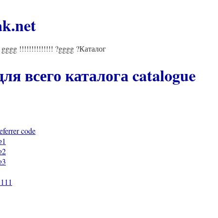
k.net
!! gggg !!!!!!!!!!!!!! ?gggg ?Каталог
ля всего каталога catalogue
eferrer code
№1
№2
№3
1111