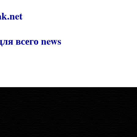
k.net
ля всего news