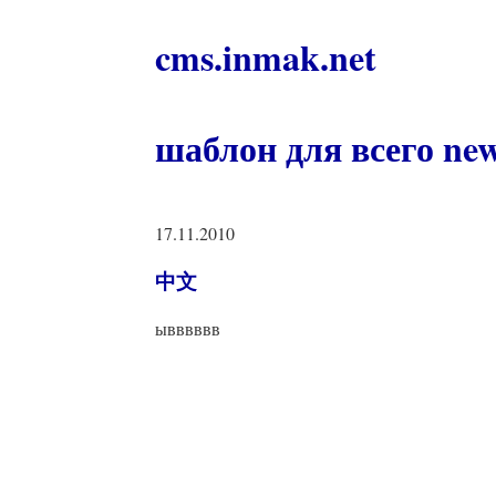
cms.inmak.net
шаблон для всего ne
17.11.2010
中文
ывввввв